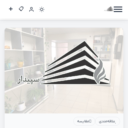
آپارتمان 120 متری / مجیدیه شمالی
کاربر
مهمان
ورود
به
حساب
ورود
ثبت
نام
علاقه‌مندی
مقایسه