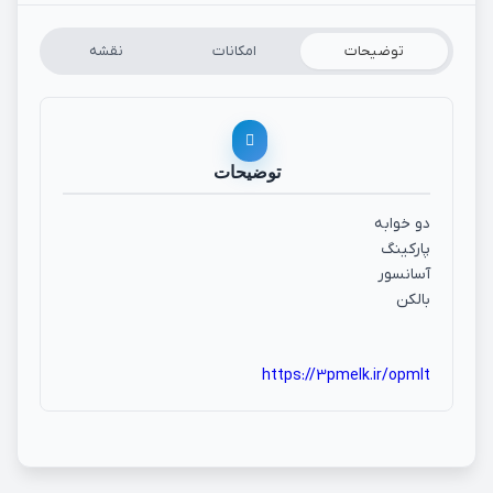
توضیحات
امکانات
نقشه
توضیحات
دو خوابه
پارکینگ
آسانسور
بالکن
https://3pmelk.ir/opmlt