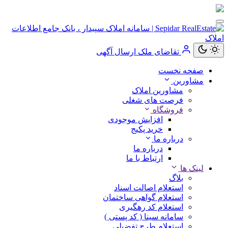
تقاضای ملک
ارسال آگهی
کاربر
صفحه نخست
مهمان
مشاورین
مشاورین املاک
ورود
فرصت های شغلی
به
فروشگاه
حساب
افزایش موجودی
خرید پکیج
درباره ما
درباره ما
ارتباط با ما
ورود
لینک ها
بلاگ
ثبت
استعلام اصالت اسناد
نام
استعلام گواهی ساختمان
استعلام کد رهگیری
سامانه سینا ( کد پستی )
استعلام طرح تفضیلی