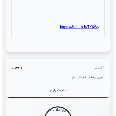
https://3pmelk.ir/TY6Wy
کد ملک
۱۰۱۲۴۱۶
بروز رسانی: ۱ سال پیش
چاپ
گزارش