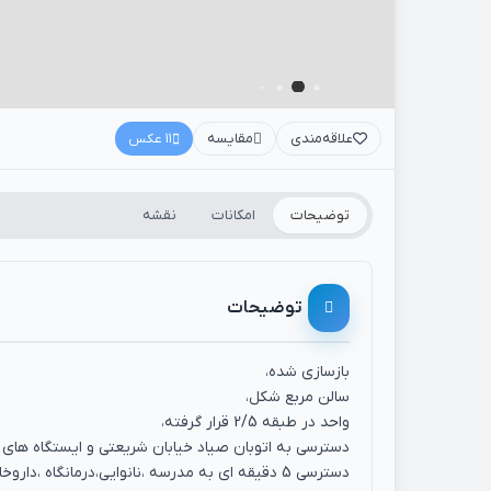
علاقه‌مندی
مقایسه
11 عکس
توضیحات
امکانات
نقشه
توضیحات
بازسازی شده،
سالن مربع شکل،
واحد در طبقه 2/5 قرار گرفته،
دسترسی به اتوبان صیاد خیابان شریعتی و ایستگاه های 
دسترسی 5 دقیقه ای به مدرسه ،نانوایی،درمانگاه ،داروخانه ومیدان تره بار .