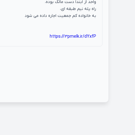
واحد از ابتدا دست مالک بوده،
راه پله نیم طبقه ای،
به خانواده کم جمعیت اجاره داده می شود
https://3pmelk.ir/dYxfP