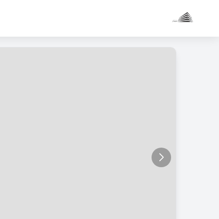
دو خواب 74 متری / مرودشت
کاربر
مهمان
ورود
به
حساب
ورود
ثبت
نام