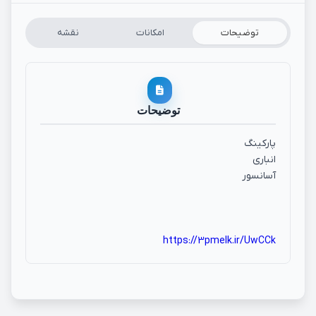
توضیحات
امکانات
نقشه
توضیحات
پارکینگ
انباری
آسانسور
https://3pmelk.ir/UwCCk