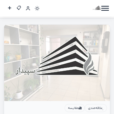
دو خواب 80 متری / سهروردی شمالی
کاربر
مهمان
ورود
به
حساب
ورود
ثبت
نام
علاقه‌مندی
مقایسه