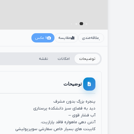
علاقه‌مندی
مقایسه
7 عکس
توضیحات
امکانات
نقشه
توضیحات
پنجره بزرگ بدون مشرف
دید به فضای سبز دانشکده پرستاری
آب فشار قوی –
آنتن دهی ماهواره فاقد پارازیت،
کابینت های بسیار خاص سفارشی سوپرپولیشی