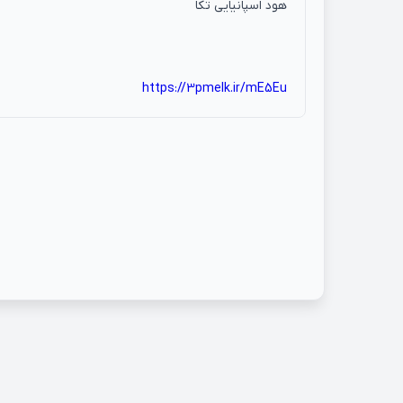
هود اسپانیایی تکا
https://3pmelk.ir/mE5Eu