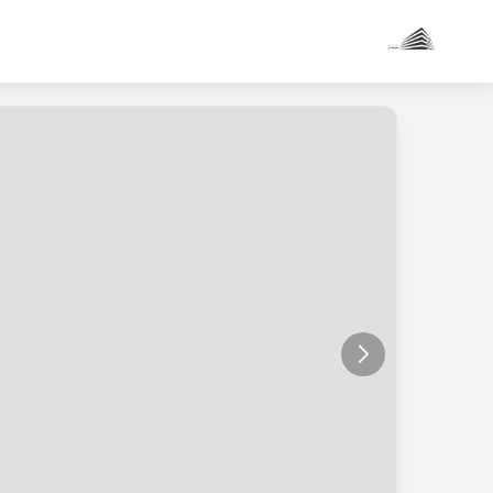
دو خواب 86 متر / سه راه ملک
کاربر
مهمان
ورود
به
حساب
ورود
ثبت
نام