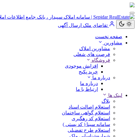
کاربر
مهمان
تقاضای ملک
ارسال آگهی
صفحه نخست
ورود
مشاورین
به
مشاورین املاک
حساب
فرصت های شغلی
فروشگاه
افزایش موجودی
خرید پکیج
درباره ما
ورود
درباره ما
ارتباط با ما
ثبت
لینک ها
نام
بلاگ
استعلام اصالت اسناد
استعلام گواهی ساختمان
استعلام کد رهگیری
سامانه سینا ( کد پستی )
استعلام طرح تفضیلی
شماره‌شناسایی ملک