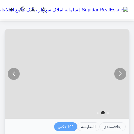
سه خواب 130 متری / خواجه نصیر
کاربر
مهمان
ورود
به
حساب
ورود
ثبت
نام
علاقه‌مندی
مقایسه
19 عکس