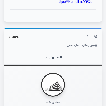
https://3pmelk.ir/Y4Gjb
کد ملک
۱۰۱۱۵۸۵
بروز رسانی: ۱ سال پیش
چاپ
گزارش
مشاور شما