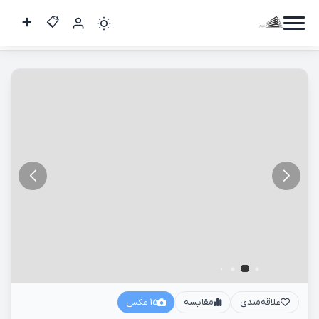
سه خواب 130 متر / پلیس
کاربر
مهمان
ورود
به
حساب
ورود
ثبت
نام
علاقه‌مندی
مقایسه
15 عکس