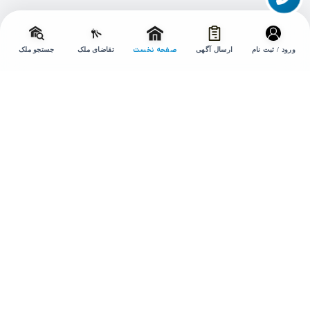
تماس با ما
تغییر
حالت
ورود / ثبت نام
ارسال آگهی
صفحه نخست
تقاضای ملک
جستجو ملک
ارتباط با ما
۰۹۳۶۶۱۶۹۲۰۲
۰۲۱۹۱۳۰۷۴۷۸
amlakesepidar@gmail.com
تهران ، خیابان شهید بهشتی پلاک 100 ، واحد 5
۰۲۱۸۸۴۰۵۸۵۰
شنبه تا پنجشنبه ۹ صبح تا ۹ شب