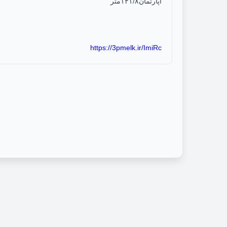
آپارتمان۱۴۱/۸متر
https://3pmelk.ir/ImiRc