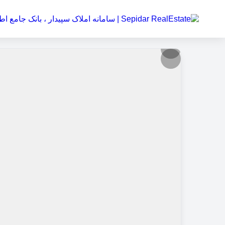
سه خواب 142 متر / سید خندان
کاربر
مهمان
ورود
به
حساب
ورود
ثبت
نام