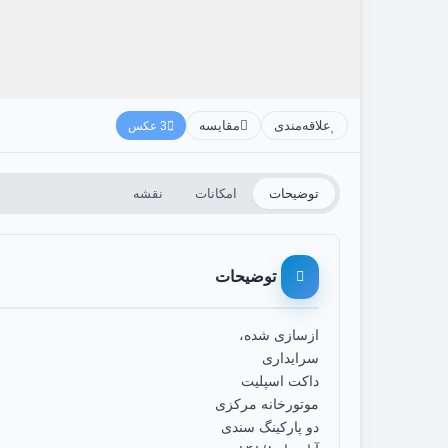
علاقه‌مندی
مقایسه
3 عکس
توضیحات
امکانات
نقشه
توضیحات
ازسازی شده،
سرایداری
داکت اسپلیت
موتورخانه مرکزی
دو پارکینگ سندی