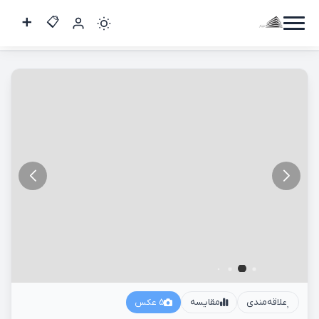
سه خواب 180 متر / آپادانا
کاربر
مهمان
ورود
به
حساب
ورود
ثبت
نام
علاقه‌مندی
مقایسه
5 عکس