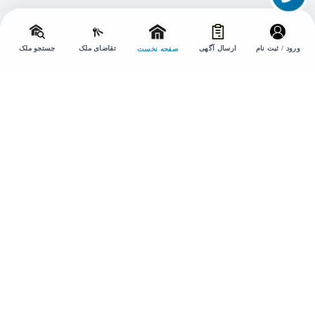
تماس با ما
تغییر
حالت
ورود / ثبت نام
ارسال آگهی
تقاضای ملک
جستجو ملک
صفحه نخست
ارتباط با ما
۰۹۳۶۶۱۶۹۲۰۲
۰۲۱۹۱۳۰۷۴۷۸
amlakesepidar@gmail.com
تهران ، خیابان شهید بهشتی پلاک 100 ، واحد 5
۰۲۱۸۸۴۰۵۸۵۰
شنبه تا پنجشنبه ۹ صبح تا ۹ شب