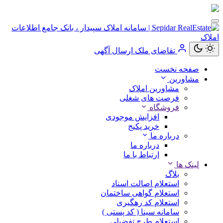
تقاضای ملک
ارسال آگهی
کاربر
صفحه نخست
مهمان
مشاورین
مشاورین املاک
ورود
فرصت های شغلی
به
فروشگاه
حساب
افزایش موجودی
خرید پکیج
درباره ما
درباره ما
ارتباط با ما
ورود
لینک ها
بلاگ
ثبت
استعلام اصالت اسناد
نام
استعلام گواهی ساختمان
استعلام کد رهگیری
سامانه سینا ( کد پستی )
استعلام طرح تفضیلی