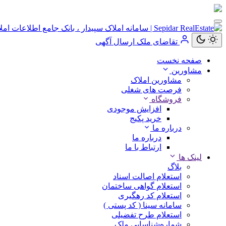
کاربر
مهمان
تقاضای ملک
ارسال آگهی
صفحه نخست
ورود
مشاورین
به
مشاورین املاک
حساب
فرصت های شغلی
فروشگاه
افزایش موجودی
خرید پکیج
درباره ما
ورود
درباره ما
ارتباط با ما
ثبت
لینک ها
نام
بلاگ
استعلام اصالت اسناد
استعلام گواهی ساختمان
استعلام کد رهگیری
سامانه سینا ( کد پستی )
استعلام طرح تفضیلی
شماره‌شناسایی ملک