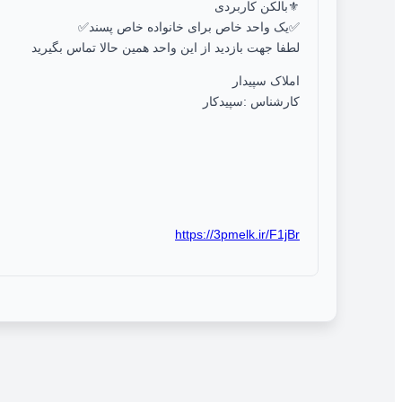
⚜️بالکن کاربردی
✅️یک واحد خاص برای خانواده خاص پسند✅️
لطفا جهت بازدید از این واحد همین حالا تماس بگیرید
املاک سپیدار
کارشناس :سپیدکار
https://3pmelk.ir/F1jBr