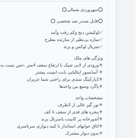
⭕️سهروردی شمالی⭕️
⭕️فایل صددر صد شخصی ⭕️
✅️لوکیشن دنج وکم رفت وآمد
✅️سازه بی‌نظیر از سازنده مطرح
✅️متریال لوکس و برند
ویژگی های ملک
⚜️ورودی از لابی شیک با ارتفاع سقف 4متر ،حس مثبت به محض ورود به ساختمان
⚜️ آسانسور ایتالیایی بابت امینت بیشتر
⚜️2پارکینگ سندی برای راحتی شما عزیزان
⚜️پاگرد وسیع بین واحدها
مشخصات واحد
⚜️نور گیر عالی از 3طرف
⚜️پنجره های قدی از سقف تا کف
⚜️آشپزخانه پر کابینت بامتریال برند
⚜️اتاق خوابهای استاندار با کمد دیواری سرتاسری
⚜️بدون دیوار مشترک