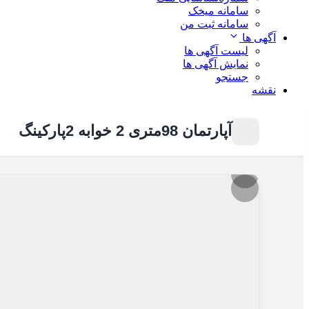
سامانه میخک
سامانه ثبت من
آگهی ها
لیست آگهی ها
نمایش آگهی ها
جستجو
نقشه
آپارتمان 98متری 2 خوابه 2پارکینگ