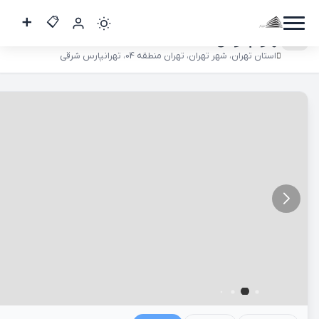
🔥 ۳۳۰ متر سه‌بر | گذر ۳۲ متری |
تهرانپارس
استان تهران، شهر تهران، تهران منطقه 04، تهرانپارس شرقی
کاربر
مهمان
ورود
به
حساب
ورود
ثبت
نام