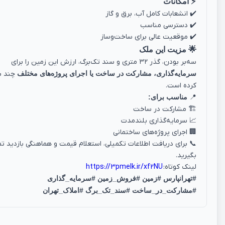
⚡ امکانات
✔️ انشعابات کامل آب، برق و گاز
✔️ دسترسی مناسب
✔️ موقعیت عالی برای ساخت‌وساز
🌟 مزیت این ملک
سه‌بر بودن، گذر ۳۲ متری و سند تک‌برگ، ارزش این زمین را برای
سرمایه‌گذاری، مشارکت در ساخت یا اجرای پروژه‌های مختلف
چند بر
کرده است.
📍
مناسب برای:
🏗️ مشارکت در ساخت
📈 سرمایه‌گذاری بلندمدت
🏢 اجرای پروژه‌های ساختمانی
📞 برای دریافت اطلاعات تکمیلی، استعلام قیمت و هماهنگی بازدید 
بگیرید.
لینک کوتاه:
https://3pmelk.ir/xf2NU
#تهرانپارس #زمین #فروش_زمین #سرمایه_گذاری
#مشارکت_در_ساخت #سند_تک_برگ #املاک_تهران