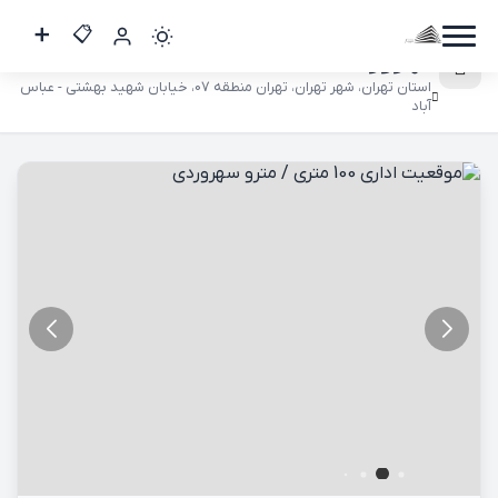
موقعیت اداری 100 متری / مترو
سهروردی
استان تهران، شهر تهران، تهران منطقه 07، خیابان شهید بهشتی - عباس
آباد
کاربر
مهمان
ورود
به
حساب
ورود
ثبت
نام