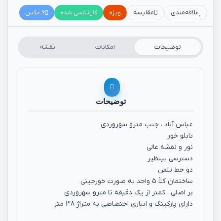
علاقه‌مندی
مقایسه
ویژه
کارشناسی شده
6 عکس
توضیحات
امکانات
نقشه
توضیحات
عباس آباد ، جنب مترو سهروردی
تابلو خور
نور و نقشه عالی
دسترسی بینظیر
دو خط تلفن
ساختمان کلاً 5 واحد به صورت خورجینی
بر اصلی ، کمتر از یک دقیقه تا مترو سهروردی
دارای پارکینگ و انباری اختصاصی به متراژ 38 متر