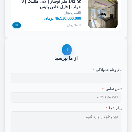
🏆 141 متر نوساز | لابی هتلینگ | 3
خواب | فایل خاص پلیس
استان تهران
46,530,000,000 تومان
1 ماه پیش
1
از ما بپرسید
نام و نام خانوادگی
*
تلفن تماس
*
پیام شما
*