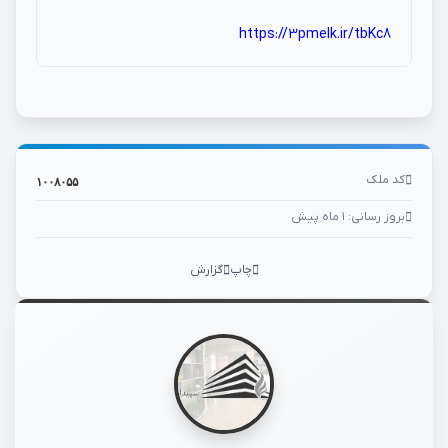
https://3pmelk.ir/tbKc8
کد ملک
۱۰۰۸۰۵۵
بروز رسانی: ۱ ماه پیش
چاپ
گزارش