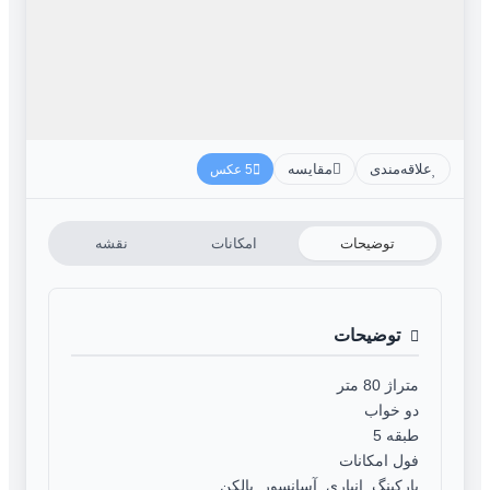
علاقه‌مندی
مقایسه
5 عکس
توضیحات
امکانات
نقشه
توضیحات
متراژ 80 متر
دو خواب
طبقه 5
فول امکانات
پارکینگ. انباری. آسانسور. بالکن.