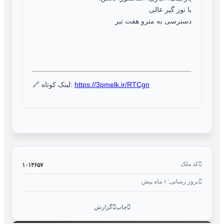
با نور گیر عالی
دسترسی به مترو هفت تیر
https://3pmelk.ir/RTCgn
🔗 لینک کوتاه:
کد ملک
۱۰۱۳۶۵۷
بروز رسانی: ۱ ماه پیش
چاپ
گزارش