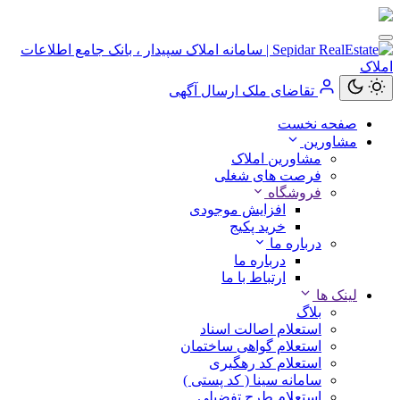
تقاضای ملک
ارسال آگهی
کاربر
صفحه نخست
مهمان
مشاورین
مشاورین املاک
ورود
فرصت های شغلی
به
فروشگاه
حساب
افزایش موجودی
خرید پکیج
درباره ما
درباره ما
ارتباط با ما
ورود
لینک ها
بلاگ
ثبت
استعلام اصالت اسناد
نام
استعلام گواهی ساختمان
استعلام کد رهگیری
سامانه سینا ( کد پستی )
استعلام طرح تفضیلی