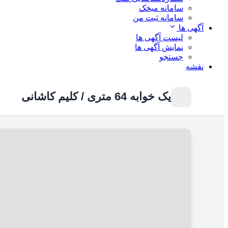
سامانه میخک
سامانه ثبت من
آگهی ها
لیست آگهی ها
نمایش آگهی ها
جستجو
نقشه
یک خوابه 64 متری / کلیم کاشانی