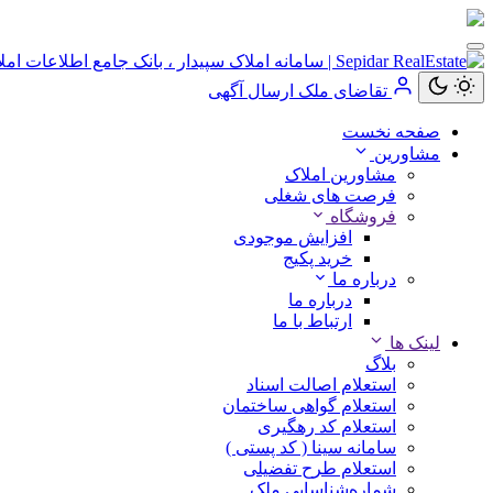
کاربر
مهمان
تقاضای ملک
ارسال آگهی
صفحه نخست
ورود
مشاورین
به
مشاورین املاک
حساب
فرصت های شغلی
فروشگاه
افزایش موجودی
خرید پکیج
درباره ما
ورود
درباره ما
ارتباط با ما
ثبت
لینک ها
نام
بلاگ
استعلام اصالت اسناد
استعلام گواهی ساختمان
استعلام کد رهگیری
سامانه سینا ( کد پستی )
استعلام طرح تفضیلی
شماره‌شناسایی ملک