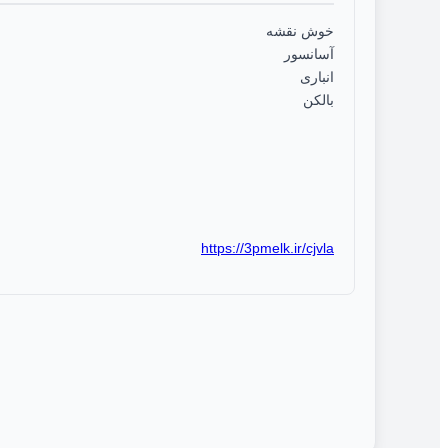
خوش نقشه
آسانسور
انباری
بالکن
https://3pmelk.ir/cjvla