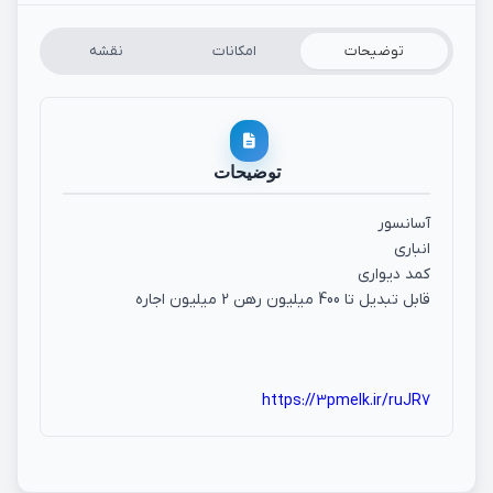
توضیحات
امکانات
نقشه
توضیحات
آسانسور
انباری
کمد دیواری
قابل تبدیل تا 400 میلیون رهن 2 میلیون اجاره
https://3pmelk.ir/ruJR7