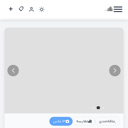
یک خواب 40 متری / مجیدیه جنوبی
کاربر
مهمان
ورود
به
حساب
ورود
ثبت
نام
علاقه‌مندی
مقایسه
13 عکس