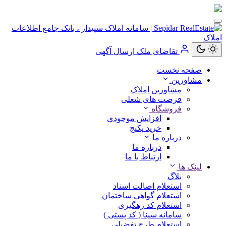
تقاضای ملک
ارسال آگهی
کاربر
صفحه نخست
مهمان
مشاورین
مشاورین املاک
ورود
فرصت های شغلی
به
فروشگاه
حساب
افزایش موجودی
خرید پکیج
درباره ما
درباره ما
ارتباط با ما
ورود
لینک ها
بلاگ
ثبت
استعلام اصالت اسناد
نام
استعلام گواهی ساختمان
استعلام کد رهگیری
سامانه سینا ( کد پستی )
استعلام طرح تفضیلی