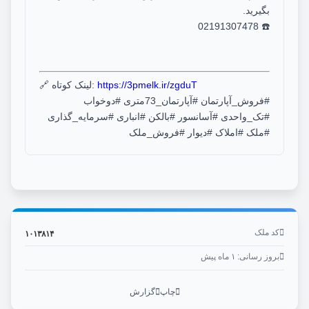
بگیرید.
☎️ 02191307478
https://3pmelk.ir/zgduT
🔗 لینک کوتاه:
#فروش_آپارتمان #آپارتمان_73متری #دوخواب
#تک_واحدی #آسانسور #بالکن #انباری #سرمایه_گذاری
#ملک #املاک #دیوار #فروش_ملک
کد ملک
۱۰۱۳۸۱۴
بروز رسانی: ۱ ماه پیش
چاپ
گزارش