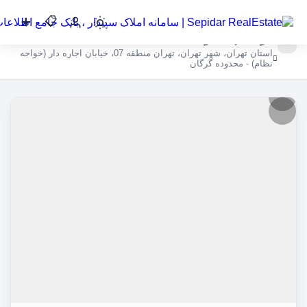
🏡 فروش آپارتمان 73 متری خوش‌نقشه | 2
خواب | تک‌واحدی
استان تهران، شهر تهران، تهران منطقه 07، خیابان اجاره دار (خواجه
نظام) - محدوده گرگان
کاربر
مهمان
ورود
به
حساب
ورود
ثبت
نام