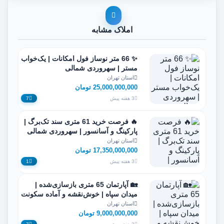
املاک مشابه
✨ 66 متر نوساز فول امکانات | یک‌خواب
مستر | سهروردی شمالی
استان تهران
25,000,000,000 تومان
3 هفته پیش
7
🔥 فرصت خرید 61 متری سند تک‌برگ |
پارکینگ و آسانسور | سهروردی شمالی
استان تهران
17,350,000,000 تومان
3 هفته پیش
1
🏡 آپارتمان 65 متری بازسازی‌شده |
میدان سپاه | خوش‌نقشه و آماده سکونت
استان تهران
9,000,000,000 تومان