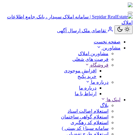
تقاضای ملک
ارسال آگهی
کاربر
صفحه نخست
مهمان
مشاورین
مشاورین املاک
ورود
فرصت های شغلی
به
فروشگاه
حساب
افزایش موجودی
خرید پکیج
درباره ما
درباره ما
ارتباط با ما
ورود
لینک ها
بلاگ
ثبت
استعلام اصالت اسناد
نام
استعلام گواهی ساختمان
استعلام کد رهگیری
سامانه سینا ( کد پستی )
استعلام طرح تفضیلی