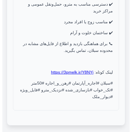
✔️ دسترسی مناسب به مترو، حمل‌ونقل عمومی و
مراکز خرید
✔️ مناسب زوج یا افراد مجرد
✔️ ساختمان خلوت و آرام
📞 برای هماهنگی بازدید و اطلاع از فایل‌های مشابه در
محدوده سبلان، تماس بگیرید.
لینک کوتاه:
https://3pmelk.ir/Y8NYj
#سبلان #اجاره_آپارتمان #رهن_و_اجاره #50متر
#تک_خواب #بازسازی_شده #نزدیک_مترو #فایل_ویژه
#دیوار_ملک