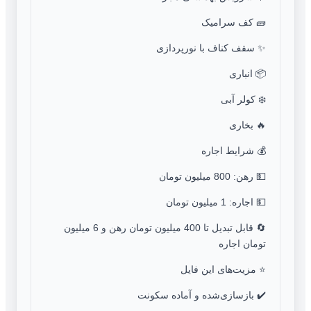
🧱 کف سرامیک
✨ سقف کناف با نورپردازی
📦 انباری
❄️ کولر آبی
🔥 بخاری
💰 شرایط اجاره
💵 رهن: 800 میلیون تومان
💵 اجاره: 1 میلیون تومان
🔄 قابل تبدیل تا 400 میلیون تومان رهن و 6 میلیون
تومان اجاره
⭐ مزیت‌های این فایل
✔️ بازسازی‌شده و آماده سکونت