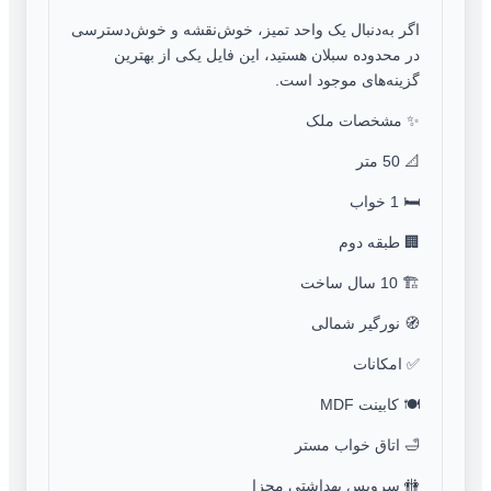
اگر به‌دنبال یک واحد تمیز، خوش‌نقشه و خوش‌دسترسی
در محدوده سبلان هستید، این فایل یکی از بهترین
گزینه‌های موجود است.
✨ مشخصات ملک
📐 50 متر
🛏️ 1 خواب
🏢 طبقه دوم
🏗️ 10 سال ساخت
🧭 نورگیر شمالی
✅ امکانات
🍽️ کابینت MDF
🛁 اتاق خواب مستر
🚻 سرویس بهداشتی مجزا