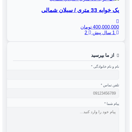
یک خوابه 33 متری / سبلان شمالی
400,000,000 تومان
1 سال پیش
2
از ما بپرسید
نام و نام خانوادگی
*
تلفن تماس
*
پیام شما
*