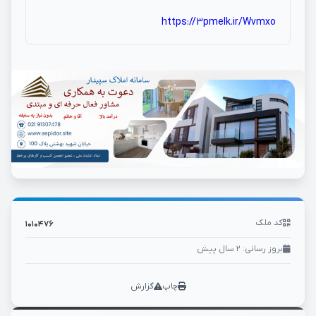
https://3pmelk.ir/Wvmxo
کد ملک
۱۰۱۰۴۷۶
بروز رسانی: ۲ سال پیش
چاپ
گزارش