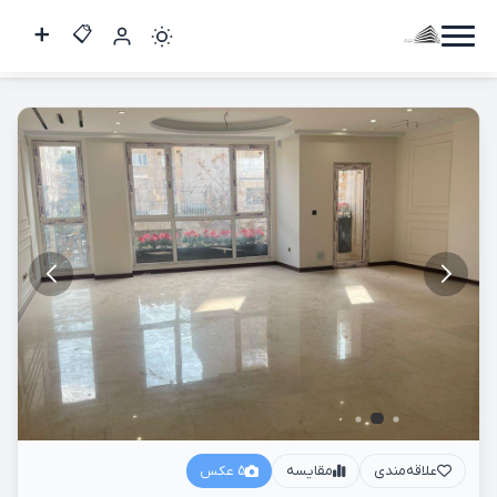
125متر دو خواب
کاربر
مهمان
ورود
به
حساب
ورود
ثبت
نام
علاقه‌مندی
مقایسه
5 عکس