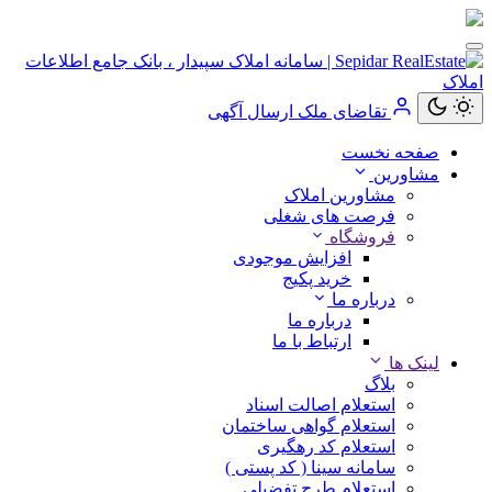
تقاضای ملک
ارسال آگهی
کاربر
صفحه نخست
مهمان
مشاورین
مشاورین املاک
ورود
فرصت های شغلی
به
فروشگاه
حساب
افزایش موجودی
خرید پکیج
درباره ما
درباره ما
ارتباط با ما
ورود
لینک ها
بلاگ
ثبت
استعلام اصالت اسناد
نام
استعلام گواهی ساختمان
استعلام کد رهگیری
سامانه سینا ( کد پستی )
استعلام طرح تفضیلی