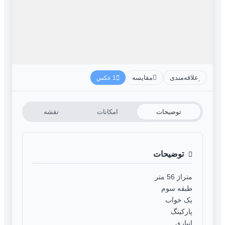
علاقه‌مندی
مقایسه
1 عکس
توضیحات
امکانات
نقشه
توضیحات
متراژ 56 متر
طبقه سوم
یک خواب
پارکینگ
انباری