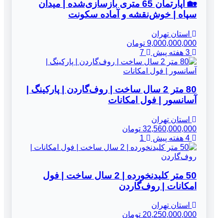
🏡 آپارتمان 65 متری بازسازی‌شده | میدان
سپاه | خوش‌نقشه و آماده سکونت
استان تهران
9,000,000,000 تومان
3 هفته پیش
7
80 متر 2 سال ساخت | روف‌گاردن | پارکینگ |
آسانسور | فول امکانات
استان تهران
32,560,000,000 تومان
4 هفته پیش
1
50 متر کلیدنخورده | 2 سال ساخت | فول
امکانات | روف‌گاردن
استان تهران
20,250,000,000 تومان