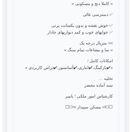
« کاملا دنج و مسکونی »
✅ دسترسی عالی
✅ خوش نقشه و بدون یکسانت پرتی
✅ خوابهای خوب و کمد دیواریهای جادار
>> متریال درجه یک
« نما و مشاعات تمام سنگ »
امکانات کامل ؛
«✔️پارکینگ،✔️انباری،✔️آسانسور،✔️تراس کاربردی »
تخلیه …
سند آماده محضر
کارشناس امور ملکی ؛ یاسر
⬜️◻️◽️▫️ مسکن سپیدار ▫️◽️◻️⬜️