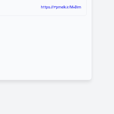
https://3pmelk.ir/M0B1m