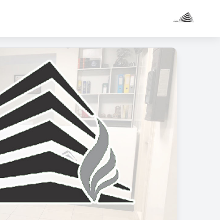
97 متری مطهری
کاربر
مهمان
ورود
به
حساب
ورود
ثبت
نام