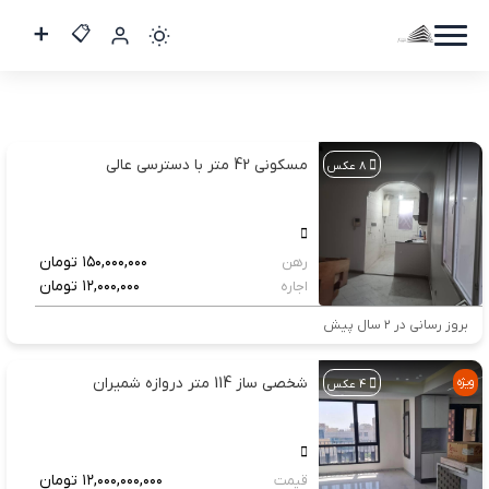
کاربر
مهمان
مسکونی 42 متر با دسترسی عالی
۸ عکس
ورود
به
حساب
۱۵۰,۰۰۰,۰۰۰
تومان
رهن
۱۲,۰۰۰,۰۰۰
تومان
اجاره
بروز رسانی در ۲ سال پیش
ورود
شخصی ساز 114 متر دروازه شمیران
ویژه
۴ عکس
ثبت
نام
۱۲,۰۰۰,۰۰۰,۰۰۰
تومان
قیمت