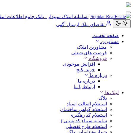
کاربر
مهمان
تقاضای ملک
ارسال آگهی
صفحه نخست
ورود
مشاورین
به
مشاورین املاک
حساب
فرصت های شغلی
فروشگاه
افزایش موجودی
خرید پکیج
درباره ما
ورود
درباره ما
ارتباط با ما
ثبت
لینک ها
نام
بلاگ
استعلام اصالت اسناد
استعلام گواهی ساختمان
استعلام کد رهگیری
سامانه سینا ( کد پستی )
استعلام طرح تفضیلی
شماره‌شناسایی ملک