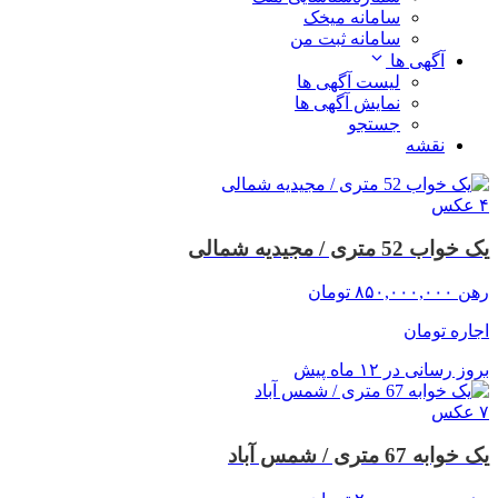
سامانه میخک
سامانه ثبت من
آگهی ها
لیست آگهی ها
نمایش آگهی ها
جستجو
نقشه
۴ عکس
یک خواب 52 متری / مجیدیه شمالی
رهن
۸۵۰,۰۰۰,۰۰۰
تومان
اجاره
تومان
بروز رسانی در ۱۲ ماه پیش
۷ عکس
یک خوابه 67 متری / شمس آباد