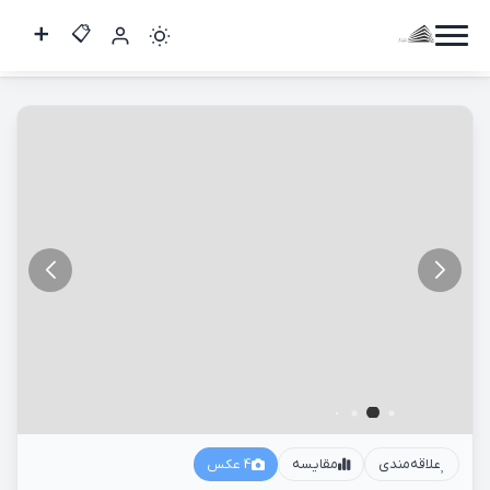
سه خواب 134 متر / هفت تیر
کاربر
مهمان
ورود
به
حساب
ورود
ثبت
نام
علاقه‌مندی
مقایسه
4 عکس