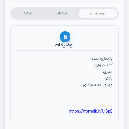
توضیحات
امکانات
نقشه
توضیحات
بازسازی شده
کمد دیواری
انباری
بالکن
موتور خانه مرکزی
https://3pmelk.ir/UISpE